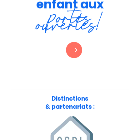
enfant
aux
portes
ouvertes!
Distinctions
& partenariats :