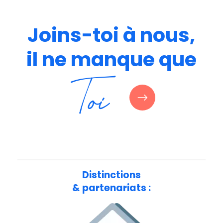
Joins-toi
à
nous,
il
ne
manque
que
Toi
Distinctions
& partenariats :